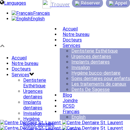
Réserver
Appel
Languages
Trouver
Français
English
Accueil
Notre bureau
Docteurs
Services
Dentisterie Esthétique
Urgences dentaires
Accueil
Implants dentaires
Notre bureau
Invisalign
Docteurs
Hygiène bucco-dentaire
Services
Soins dentaires pour enfants
Dentisterie
Les traitements de canaux
Esthétique
Dents De Sagesse
Urgences
Blog
dentaires
Joindre
Implants
RCSD
dentaires
Français
Invisalign
English
Hygiène
bucco-dentaire
Soins dentaires pour enfants