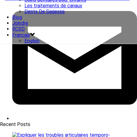
Les traitements de canaux
Dents De Sagesse
Blog
Joindre
RCSD
Français
English
Recent Posts