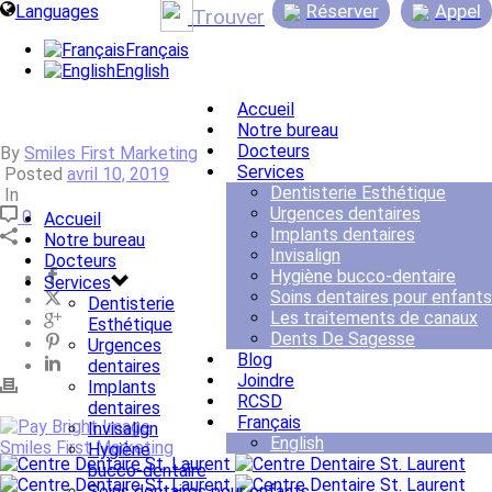
Réserver
Appel
Languages
Trouver
Français
English
Accueil
Notre bureau
Docteurs
By
Smiles First Marketing
Services
Posted
avril 10, 2019
Dentisterie Esthétique
In
Urgences dentaires
0
Accueil
Implants dentaires
Notre bureau
Invisalign
Docteurs
Hygiène bucco-dentaire
Services
Soins dentaires pour enfants
Dentisterie
Les traitements de canaux
Esthétique
Dents De Sagesse
Urgences
Blog
dentaires
Joindre
Implants
RCSD
dentaires
Français
Invisalign
English
Smiles First Marketing
Hygiène
bucco-dentaire
Soins dentaires pour enfants